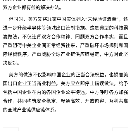
双方企业都有益的解决办法。
但同时，美方又将31家中国实体列入“未经验证清单”，还
进一步升级半导体等领域出口管制措施。这是典型的科技霸
凌做法，不仅违背双方合作精神、罔顾双方合作事实，而且
严重阻碍中美企业间正常经贸往来，严重破坏市场规则和国
际经贸秩序，严重威胁全球产业链供应链稳定，中方对此坚
决反对。
美方的做法不仅影响中国企业的正当合法权益，也损害美
国出口企业正当商业利益。美方应立即停止错误做法，给予
包括中国企业在内的各国企业公平待遇。中方呼吁各方加强
合作，共同构筑安全稳定、畅通高效、开放包容、互利共赢
的全球产业链供应链体系。