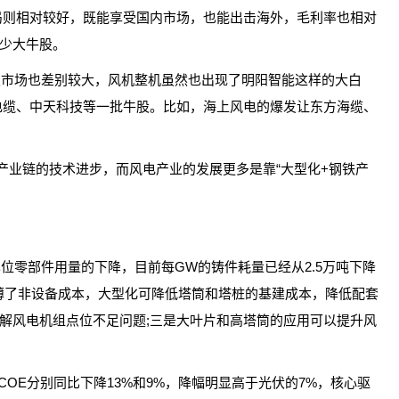
局则相对较好，既能享受国内市场，也能出击海外，毛利率也相对
少大牛股。
级市场也差别较大，风机整机虽然也出现了明阳智能这样的大白
电缆、中天科技等一批牛股。比如，海上风电的爆发让东方海缆、
产业链的技术进步，而风电产业的发展更多是靠“大型化+钢铁产
位零部件用量的下降，目前每GW的铸件耗量已经从2.5万吨下降
摊薄了非设备成本，大型化可降低塔筒和塔桩的基建成本，降低配套
解风电机组点位不足问题;三是大叶片和高塔筒的应用可以提升风
LCOE分别同比下降13%和9%，降幅明显高于光伏的7%，核心驱