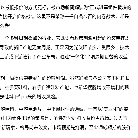
以最低报价的方式竞标，被市场新闻解读为“正式进军组件板块的
直接开启价格战”。这虽不是杀敌一千自损八百的内卷战术，却是
么卷!
是一个多种周期叠加的行业，它既要看政策刺激引起的抢装库存周
导致的新旧产能更替周期。正是因为光伏环节多、受限多、技术
上游或下游进行了产业布局，通过“一体化”平滑周期更替的收益
周期，赢得供需错配时的超额利润。虽然通威与各公司签下硅料长
，左手买硅料，右手自建硅料产能，也希望摆脱增收不增利的现
楚硅料下行带来的增收风险。
游硅料、中游电池片、中下游组件的通威，一直以“专业化”的姿
拓展国内组件市场的策略是，牺牲部分硅料收益抢占市场。过去市
一个新玩家，格局尚未改变，市场预期先打满，至少通威短期的股价