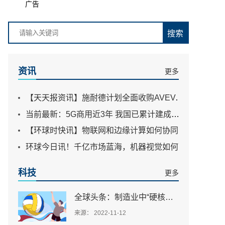
广告
【天天报资讯】施耐德计划全面收购AVEVA，为何5年前不直接全面收购?
当前最新：5G商用近3年 我国已累计建成开通196.8万个5G基站
搜索
【环球时快讯】物联网和边缘计算如何协同工作？
环球今日讯！千亿市场蓝海，机器视觉如何打开？
资讯
更多
每日视讯：格局演变不断，全球动力电池市场再度更换座次
【天天报资讯】施耐德计划全面收购AVEVA，为何5年前不直接全面收购?
当前最新：5G商用近3年 我国已累计建成开通196.8万个5G基站
【环球时快讯】物联网和边缘计算如何协同工作？
环球今日讯！千亿市场蓝海，机器视觉如何打开？
每日视讯：格局演变不断，全球动力电池市场再度更换座次
科技
更多
全球头条：制造业中“硬核武器”—工业软件
来源： 2022-11-12