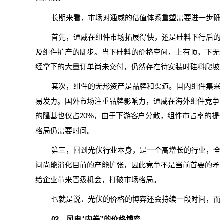
长期来看，市场对通威的估值体系重塑需要进一步
首先，通威在组件市场拓展得快，还是硅料下行后的
及组件扩产的脚步。当下硅料的价格空间，上有顶，下无
经拿下的大量订单尚未交付，仍然存在待安装时硅料爬坡
其次，组件的无形资产是品牌和渠道。国内组件集
易发力。国外市场注重品牌影响力，通威在海外组件竞争
的隆基也仅占20%，由于下游客户分散，组件市占率的
格局仍需要时间。
第三，回到光伏行业本身，是一个高增长的行业，
间尚能消化目前的产能扩张，因此竞争不是当前首要的矛
给企业带来晋级机会，打破市场格局。
也就是说，光伏的价格的博弈还会持续一段时间，而最终
02、风电“内卷”的价格博弈