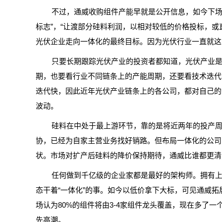
不过，通威收购组件产能早就是公开信息，如今下场
标志”，“让渡部分硅料利润，以相对较低的价格投标，或
光伏企业走向一体化的最终目标。因为光伏行业一直就这
只要长期跟踪光伏产业的投资者都知道，光伏产业
期，也要看行业不同链条上的产能周期，还要看技术迭代
迭代快，因此近年光伏产业链条上的各公司，都对自己的
波动。
硅料在中处于最上游环节，靠的是将近两年的投产
协，已经为自家主营业务找好销路。但布局一体化的公司
状。市场对扩产后硅料的降价保持期待，通威比谁都更清
任何做到千亿级的企业家都是最好的架构师。拥有上
态干着“一体化”的事。如今以低价拿下大标，可见通威
场认为80%的组件将由3-4家组件龙头覆盖，现在多了
先高潮。