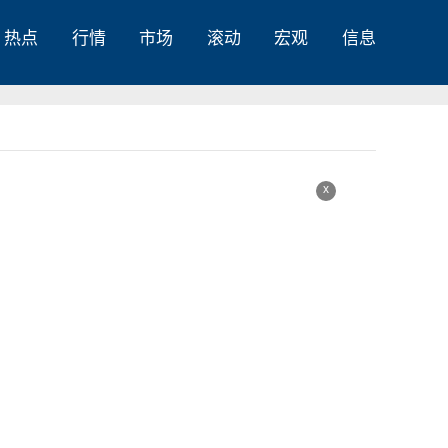
热点
行情
市场
滚动
宏观
信息
x
【环球时快讯】物联网和边缘计算如何协同工作？
环球今日讯！千亿市场蓝海，机器视觉如何打开？
每日视讯：格局演变不断，全球动力电池市场再度更换座次