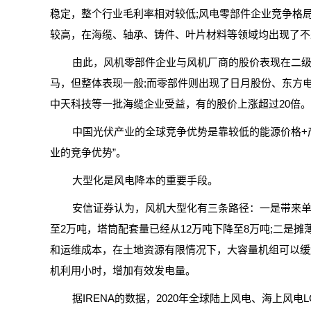
稳定，整个行业毛利率相对较低;风电零部件企业竞争格
较高，在海缆、轴承、铸件、叶片材料等领域均出现了不
由此，风机零部件企业与风机厂商的股价表现在二
马，但整体表现一般;而零部件则出现了日月股份、东方
中天科技等一批海缆企业受益，有的股价上涨超过20倍。
中国光伏产业的全球竞争优势是靠较低的能源价格+
业的竞争优势”。
大型化是风电降本的重要手段。
安信证券认为，风机大型化有三条路径：一是带来单
至2万吨，塔筒配套量已经从12万吨下降至8万吨;二是
和运维成本，在土地资源有限情况下，大容量机组可以缓
机利用小时，增加有效发电量。
据IRENA的数据，2020年全球陆上风电、海上风电