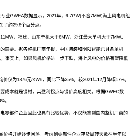
业GWEA数据显示，2021年，6-7GW(不含7MW)海上风电机组
加了约29.8个百分点。
1MW，福建、山东单机大于8MW，浙江最大单机大于7MW。
代的需要。据各整机厂商年报，中国海装和明阳智能已具备单机
风机。事实上，如果风机价格进一步下跌，海上风电的价格有望降低
仅为1876元/KWh，同比下降35%，较2021年12月降幅17%。
要成本就是钢材，其盈利拐点与钢价高度相关。根据GWEC数
0%。
风电零部件企业因此也具有比较优势，不仅能拿到国内整机厂商的
宗商品价格开始逐步回落，考虑到零部件企业存货周转天数在半年以