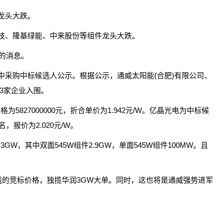
龙头大跌。
澳科技、隆基绿能、中来股份等组件龙头大跌。
标的消息。
中采购中标候选人公示。根据公示，通威太阳能(合肥)有限公司、
3家企业入围。
827000000元，折合单价为1.942元/W。亿晶光电为中标候
，报价为2.020元/W。
，其中双面545W组件2.9GW，单面545W组件100MW。且
钱的竞标价格，独揽华润3GW大单。同时，这也将是通威强势进军